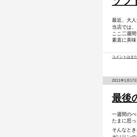
ソフ
最近、大人
当店では、
ここ二週間
素直に美味
コメントはま
2011年1月17
最後
一週間のぺ
たまに思っ
そんなとき
ガソリンの