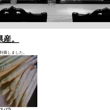
県産。
到着しました。
スパラ
。