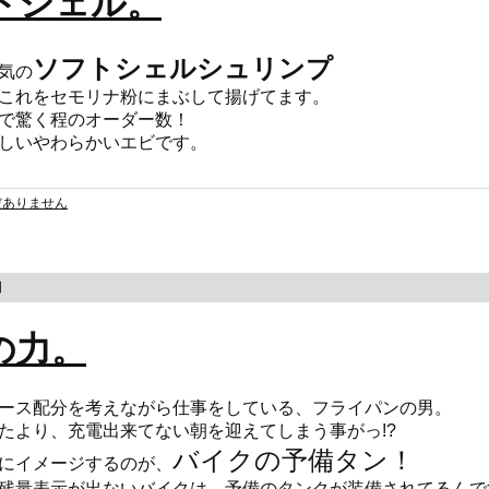
トシェル。
ソフトシェルシュリンプ
気の
これをセモリナ粉にまぶして揚げてます。
で驚く程のオーダー数！
しいやわらかいエビです。
だありません
日
の力。
ース配分を考えながら仕事をしている、フライパンの男。
たより、充電出来てない朝を迎えてしまう事がっ!?
バイクの予備タン！
にイメージするのが、
残量表示が出ないバイクは、予備のタンクが装備されてるんで