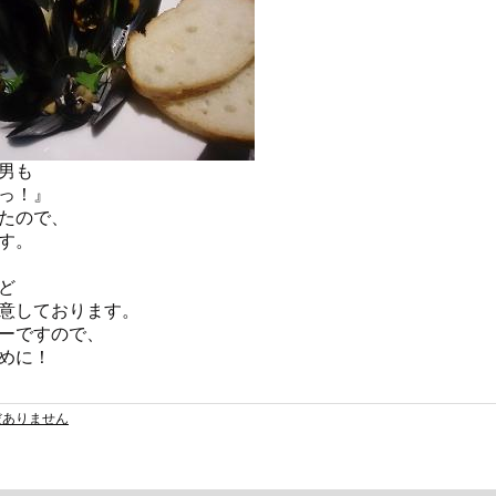
男も
っ！』
たので、
す。
ど
意しております。
ーですので、
めに！
だありません