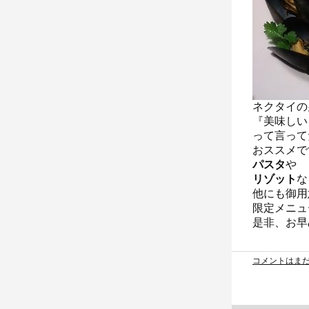
ネクタイの
『美味しい
って言って
おススメで
パスタ
や
リゾット
な
他にも御用
限定メニュ
是非、お早
コメントはま