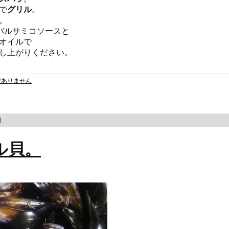
で
グリル
。
。
バルサミコソースと
オイルで
し上がりください。
だありません
日
ル貝。