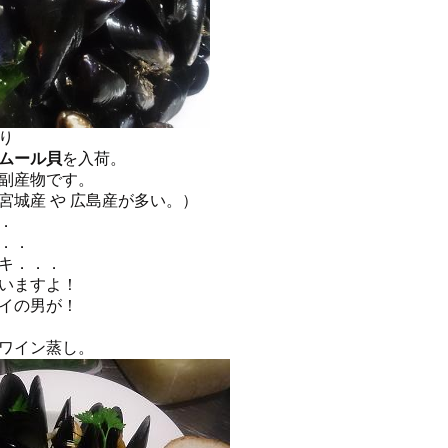
り
ムール貝
を入荷。
副産物です。
宮城産 や 広島産が多い。）
．
．．
キ．．．
いますよ！
イの男が！
ワイン蒸し。