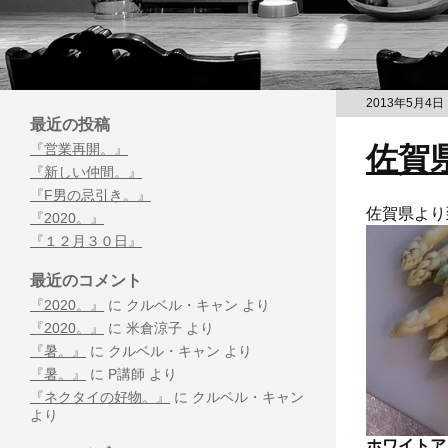
2013年5月4日
最近の投稿
『営業再開。』
佐賀
『新しい仲間。』
『F男の忌引き。』
佐賀県より
『2020。』
『１２月３０日』
最近のコメント
『2020。』
に
クルベル・キャン
より
『2020。』
に
米倉涼子
より
『暑。』
に
クルベル・キャン
より
『暑。』
に
P講師
より
『ネクタイの好物。』
に
クルベル・キャン
より
ホワイトア