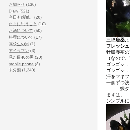
お知らせ
(136)
Diary
(521)
今日も感謝。
(28)
たまに思うこと
(10)
お酒について
(50)
料理について
(17)
三陸
唐桑
よ
高校生の男
(1)
フレッシュ
アイラマン
(3)
牡蠣養殖の
見た目40の男
(20)
（なので、
mobile phone
(8)
ゴシゴシ．
未分類
(1,240)
ゴシゴシ．
汗をフキフ
一個ずつ洗
．．．蝶タ
まずは、
シンプルに