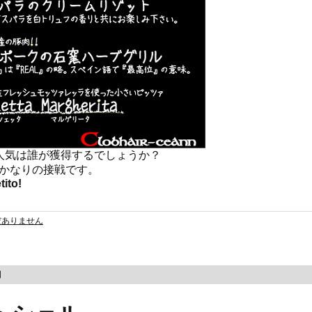
人気は誰が獲得するでしょうか？
かなりの接戦です。
ito!
だありません
日